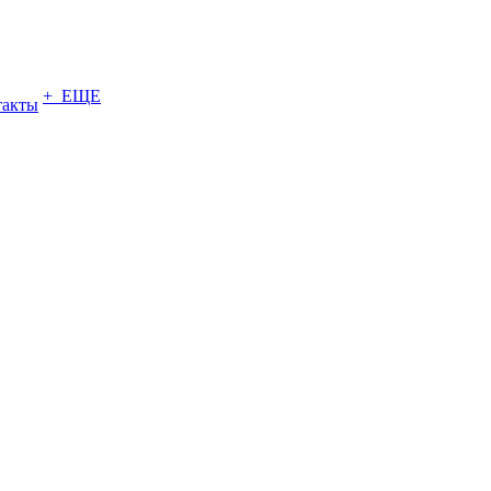
+ ЕЩЕ
такты