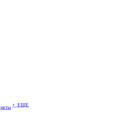
+ ЕЩЕ
такты