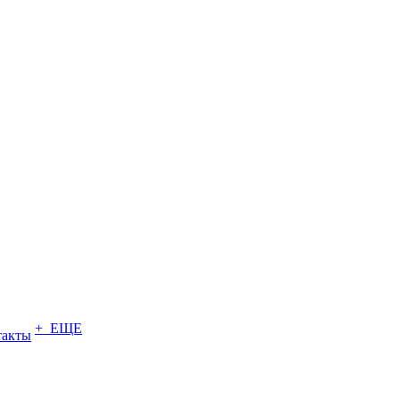
+ ЕЩЕ
такты