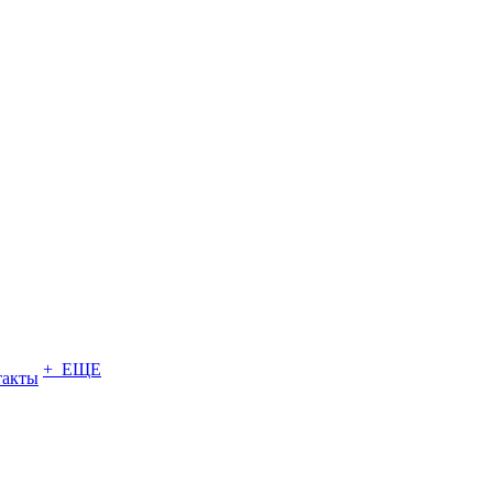
+ ЕЩЕ
такты