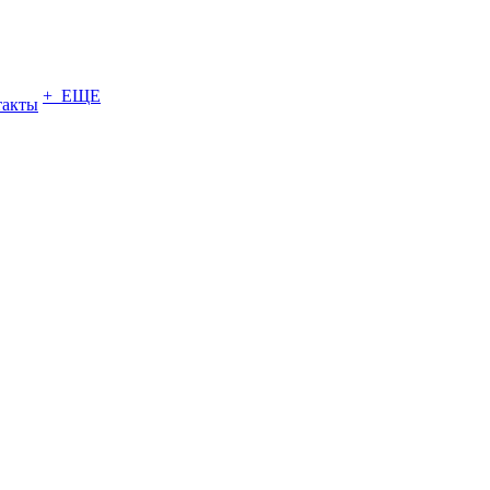
+ ЕЩЕ
такты