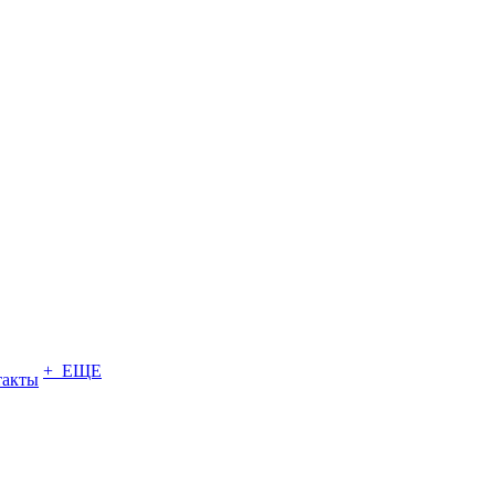
+ ЕЩЕ
такты