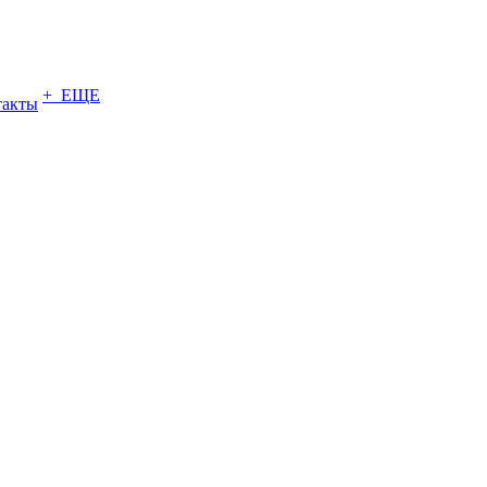
+ ЕЩЕ
такты