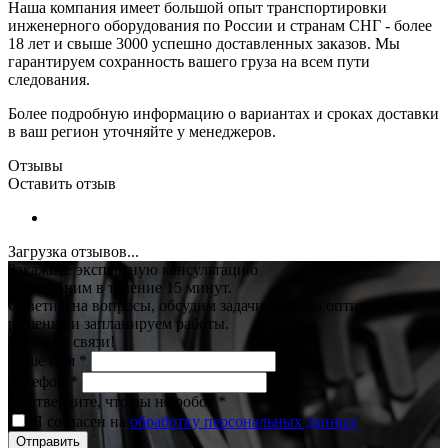
Наша компания имеет большой опыт транспортировки
инженерного оборудования по России и странам СНГ - более
18 лет и свыше 3000 успешно доставленных заказов. Мы
гарантируем сохранность вашего груза на всем пути
следования.
Более подробную информацию о вариантах и сроках доставки
в ваш регион уточняйте у менеджеров.
Отзывы
Оставить отзыв
Загрузка отзывов...
Закажите экспертную консультацию
Перезвоним в течение 15 минут.
Ответим на вопросы, обсудим задачи, найдем оптимальное
решение и запланируем работы.
Будем на связи!
Ваше имя
*
Телефон
*
Подтвердите, что вы не робот
*
Я согласен на
обработку персональных данных
Отправить