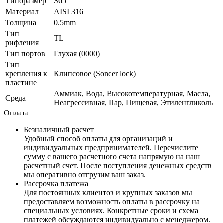
Типоразмер
S65
Материал
AISI 316
Толщина
0.5mm
Тип
TL
рифления
Тип портов
Глухая (0000)
Тип
крепления к
Клипсовое (Sonder lock)
пластине
Аммиак, Вода, Высокотемпературная, Масла,
Среда
Неагрессивная, Пар, Пищевая, Этиленгликоль
Оплата
Безналичный расчет
Удобный способ оплаты для организаций и
индивидуальных предпринимателей. Перечислите
сумму с вашего расчетного счета напрямую на наш
расчетный счет. После поступления денежных средств
мы оперативно отгрузим ваш заказ.
Рассрочка платежа
Для постоянных клиентов и крупных заказов мы
предоставляем возможность оплаты в рассрочку на
специальных условиях. Конкретные сроки и схема
платежей обсуждаются индивидуально с менеджером.