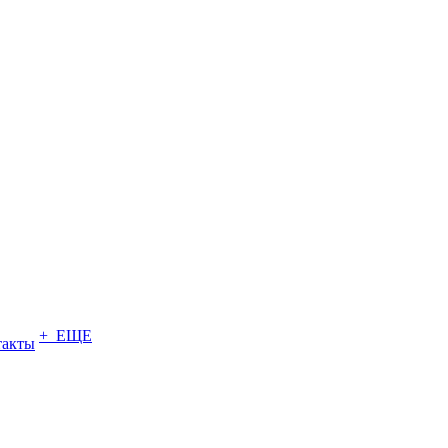
+ ЕЩЕ
такты