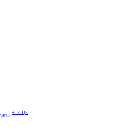
+ ЕЩЕ
такты