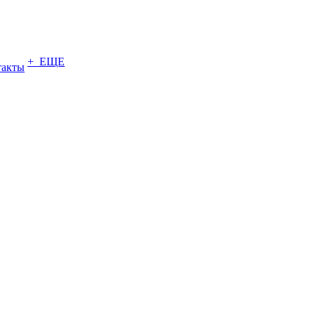
+ ЕЩЕ
такты