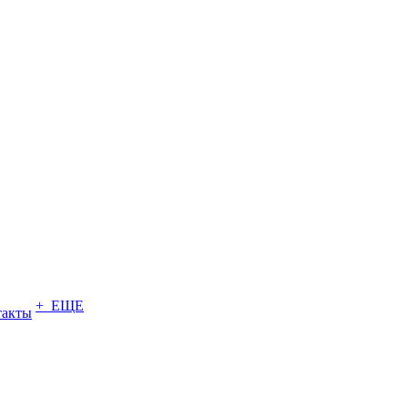
+ ЕЩЕ
такты