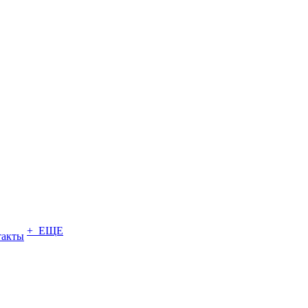
+ ЕЩЕ
такты