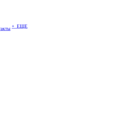
+ ЕЩЕ
такты