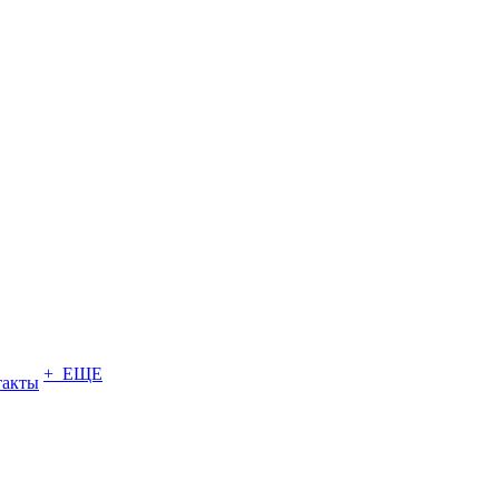
+ ЕЩЕ
такты