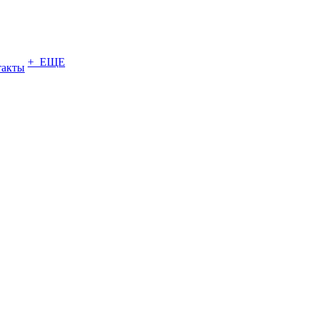
+ ЕЩЕ
такты