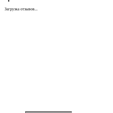
Загрузка отзывов...
Закажите экспертную
консультацию
Перезвоним в течение 15 минут.
Ответим на вопросы, обсудим задачи, найдем
оптимальное решение и запланируем работы.
Будем на связи!