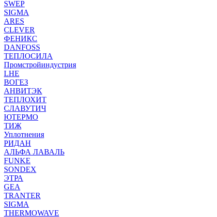
SWEP
SIGMA
ARES
CLEVER
ФЕНИКС
DANFOSS
ТЕПЛОСИЛА
Промстройиндустрия
LHE
ВОГЕЗ
АНВИТЭК
ТЕПЛОХИТ
СЛАВУТИЧ
ЮТЕРМО
ТИЖ
Уплотнения
РИДАН
АЛЬФА ЛАВАЛЬ
FUNKE
SONDEX
ЭТРА
GEA
TRANTER
SIGMA
THERMOWAVE