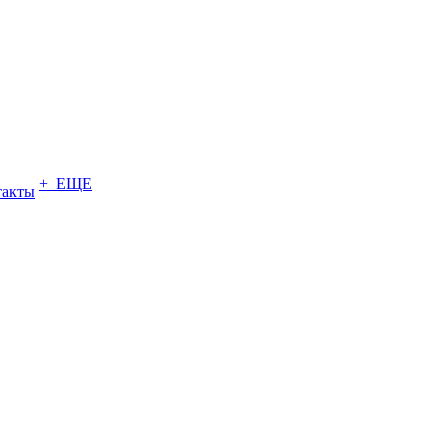
+ ЕЩЕ
такты