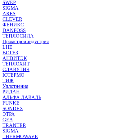
SWEP
SIGMA
ARES
CLEVER
ФЕНИКС
DANFOSS
ТЕПЛОСИЛА
Промстройиндустрия
LHE
ВОГЕЗ
АНВИТЭК
ТЕПЛОХИТ
СЛАВУТИЧ
ЮТЕРМО
ТИЖ
Уплотнения
РИДАН
АЛЬФА ЛАВАЛЬ
FUNKE
SONDEX
ЭТРА
GEA
TRANTER
SIGMA
THERMOWAVE