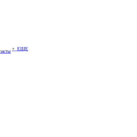
+ ЕЩЕ
такты