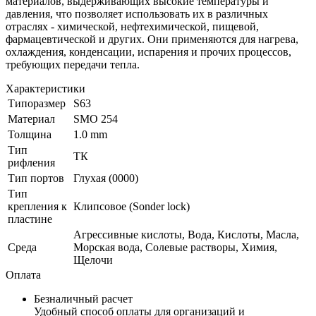
материалов, выдерживающих высокие температуры и
давления, что позволяет использовать их в различных
отраслях - химической, нефтехимической, пищевой,
фармацевтической и других. Они применяются для нагрева,
охлаждения, конденсации, испарения и прочих процессов,
требующих передачи тепла.
Характеристики
Типоразмер
S63
Материал
SMO 254
Толщина
1.0 mm
Тип
ТК
рифления
Тип портов
Глухая (0000)
Тип
крепления к
Клипсовое (Sonder lock)
пластине
Агрессивные кислоты, Вода, Кислоты, Масла,
Среда
Морская вода, Солевые растворы, Химия,
Щелочи
Оплата
Безналичный расчет
Удобный способ оплаты для организаций и