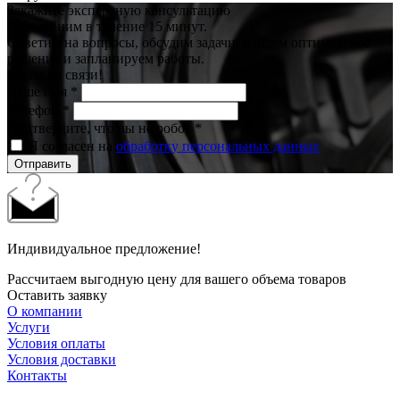
Закажите экспертную консультацию
Перезвоним в течение 15 минут.
Ответим на вопросы, обсудим задачи, найдем оптимальное
решение и запланируем работы.
Будем на связи!
Ваше имя
*
Телефон
*
Подтвердите, что вы не робот
*
Я согласен на
обработку персональных данных
Отправить
Индивидуальное предложение!
Рассчитаем выгодную цену для вашего объема товаров
Оставить заявку
О компании
Услуги
Условия оплаты
Условия доставки
Контакты