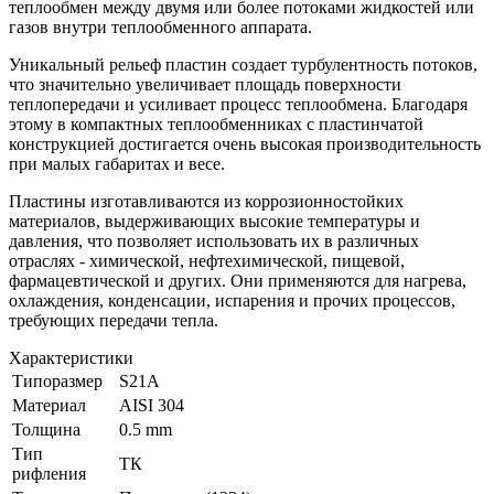
теплообмен между двумя или более потоками жидкостей или
газов внутри теплообменного аппарата.
Уникальный рельеф пластин создает турбулентность потоков,
что значительно увеличивает площадь поверхности
теплопередачи и усиливает процесс теплообмена. Благодаря
этому в компактных теплообменниках с пластинчатой
конструкцией достигается очень высокая производительность
при малых габаритах и весе.
Пластины изготавливаются из коррозионностойких
материалов, выдерживающих высокие температуры и
давления, что позволяет использовать их в различных
отраслях - химической, нефтехимической, пищевой,
фармацевтической и других. Они применяются для нагрева,
охлаждения, конденсации, испарения и прочих процессов,
требующих передачи тепла.
Характеристики
Типоразмер
S21A
Материал
AISI 304
Толщина
0.5 mm
Тип
ТК
рифления