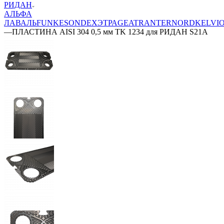
РИДАН
АЛЬФА
ЛАВАЛЬ
FUNKE
SONDEX
ЭТРА
GEA
TRANTER
NORD
KELVI
—
ПЛАСТИНА AISI 304 0,5 мм TK 1234 для РИДАН S21A