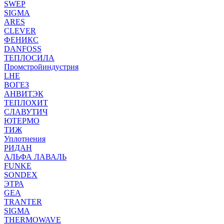
SWEP
SIGMA
ARES
CLEVER
ФЕНИКС
DANFOSS
ТЕПЛОСИЛА
Промстройиндустрия
LHE
ВОГЕЗ
АНВИТЭК
ТЕПЛОХИТ
СЛАВУТИЧ
ЮТЕРМО
ТИЖ
Уплотнения
РИДАН
АЛЬФА ЛАВАЛЬ
FUNKE
SONDEX
ЭТРА
GEA
TRANTER
SIGMA
THERMOWAVE