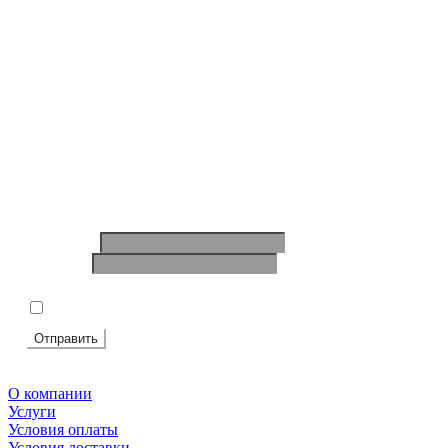
Ответим на вопросы, обсудим задачи, найдем
оптимальное решение и запланируем работы.
Будем на связи!
Ваше имя
*
Телефон
*
Подтвердите, что вы не робот
*
Я согласен на
обработку персональных данных
Отправить
О компании
Услуги
Условия оплаты
Условия доставки