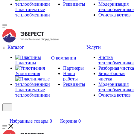
Реквизиты
Модернизация
Пластинчатые
теплообменнико
теплообменники
Очистка котлов
Каталог
Услуги
Чистка
О компании
Пластины
теплообменнико
Партнеры
Разборная чистка
Уплотнения
Наши
Безразборная
работы
чистка
Реквизиты
Модернизация
Пластинчатые
теплообменнико
теплообменники
Очистка котлов
Избранные товары
0
Корзина
0