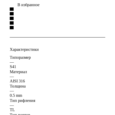
В избранное
Характеристики
Типоразмер
—
S41
Материал
—
AISI 316
Толщина
—
0.5 mm
Тип рифления
—
ТL
Тип портов