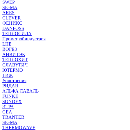
SWEP
SIGMA
ARES
CLEVER
ФЕНИКС
DANFOSS
ТЕПЛОСИЛА
Промстройиндустрия
LHE
ВОГЕЗ
АНВИТЭК
ТЕПЛОХИТ
СЛАВУТИЧ
ЮТЕРМО
ТИЖ
Уплотнения
РИДАН
АЛЬФА ЛАВАЛЬ
FUNKE
SONDEX
ЭТРА
GEA
TRANTER
SIGMA
THERMOWAVE