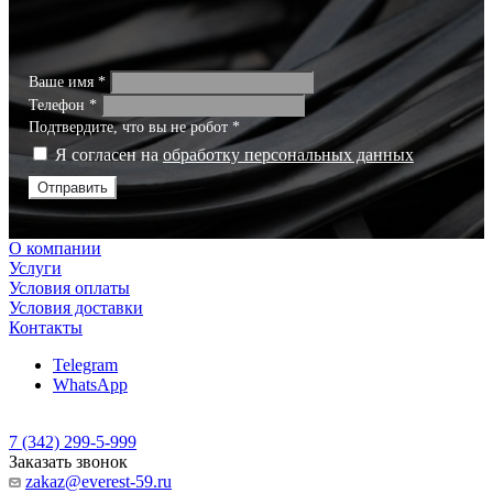
Ваше имя
*
Телефон
*
Подтвердите, что вы не робот
*
Я согласен на
обработку персональных данных
Отправить
О компании
Услуги
Условия оплаты
Условия доставки
Контакты
Telegram
WhatsApp
7 (342) 299-5-999
Заказать звонок
zakaz@everest-59.ru