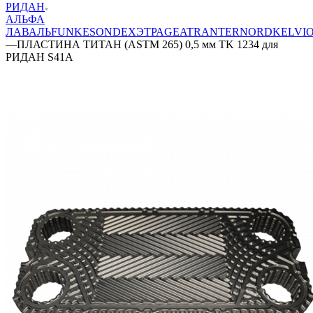
РИДАН
АЛЬФА
ЛАВАЛЬ
FUNKE
SONDEX
ЭТРА
GEA
TRANTER
NORD
KELVI
—
ПЛАСТИНА ТИТАН (ASTM 265) 0,5 мм TK 1234 для
РИДАН S41A