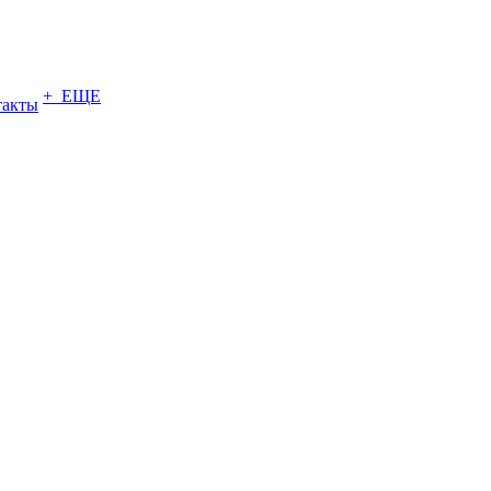
+ ЕЩЕ
такты