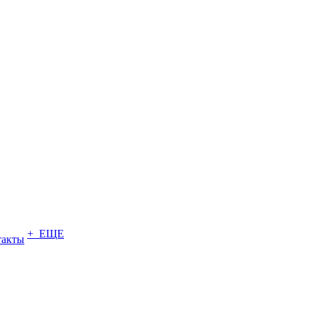
+ ЕЩЕ
такты