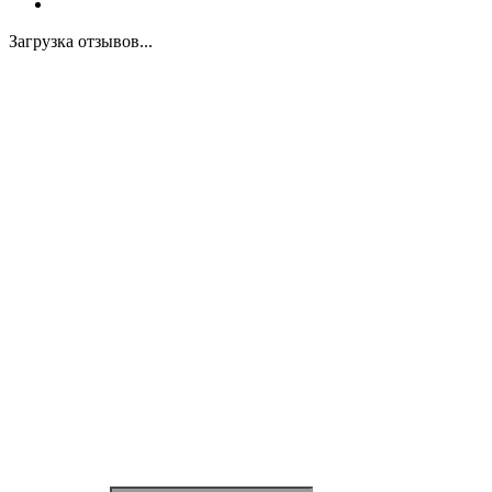
Загрузка отзывов...
Закажите экспертную
консультацию
Перезвоним в течение 15 минут.
Ответим на вопросы, обсудим задачи, найдем
оптимальное решение и запланируем работы.
Будем на связи!