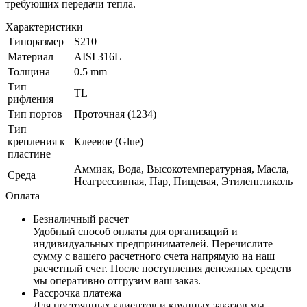
требующих передачи тепла.
Характеристики
Типоразмер
S210
Материал
AISI 316L
Толщина
0.5 mm
Тип
ТL
рифления
Тип портов
Проточная (1234)
Тип
крепления к
Клеевое (Glue)
пластине
Аммиак, Вода, Высокотемпературная, Масла,
Среда
Неагрессивная, Пар, Пищевая, Этиленгликоль
Оплата
Безналичный расчет
Удобный способ оплаты для организаций и
индивидуальных предпринимателей. Перечислите
сумму с вашего расчетного счета напрямую на наш
расчетный счет. После поступления денежных средств
мы оперативно отгрузим ваш заказ.
Рассрочка платежа
Для постоянных клиентов и крупных заказов мы