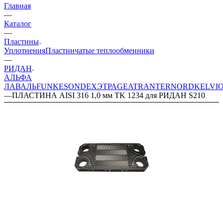
Главная
—
Каталог
—
Пластины
Уплотнения
Пластинчатые теплообменники
—
РИДАН
АЛЬФА
ЛАВАЛЬ
FUNKE
SONDEX
ЭТРА
GEA
TRANTER
NORD
KELVI
—
ПЛАСТИНА AISI 316 1,0 мм TK 1234 для РИДАН S210