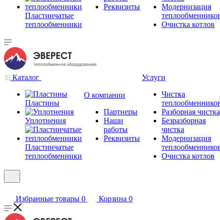
Реквизиты
Модернизация
Пластинчатые
теплообменнико
теплообменники
Очистка котлов
Каталог
Услуги
Чистка
О компании
Пластины
теплообменнико
Партнеры
Разборная чистка
Уплотнения
Наши
Безразборная
работы
чистка
Реквизиты
Модернизация
Пластинчатые
теплообменнико
теплообменники
Очистка котлов
Избранные товары
0
Корзина
0