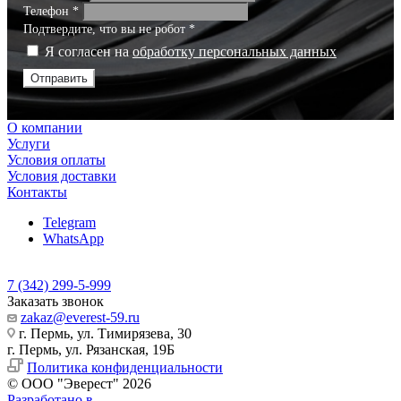
Телефон
*
Подтвердите, что вы не робот
*
Я согласен на
обработку персональных данных
Отправить
О компании
Услуги
Условия оплаты
Условия доставки
Контакты
Telegram
WhatsApp
7 (342) 299-5-999
Заказать звонок
zakaz@everest-59.ru
г. Пермь, ул. Тимирязева, 30
г. Пермь, ул. Рязанская, 19Б
Политика конфиденциальности
© ООО "Эверест" 2026
Разработано в