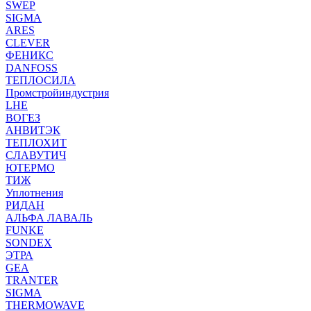
SWEP
SIGMA
ARES
CLEVER
ФЕНИКС
DANFOSS
ТЕПЛОСИЛА
Промстройиндустрия
LHE
ВОГЕЗ
АНВИТЭК
ТЕПЛОХИТ
СЛАВУТИЧ
ЮТЕРМО
ТИЖ
Уплотнения
РИДАН
АЛЬФА ЛАВАЛЬ
FUNKE
SONDEX
ЭТРА
GEA
TRANTER
SIGMA
THERMOWAVE