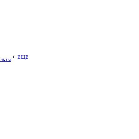
+ ЕЩЕ
такты