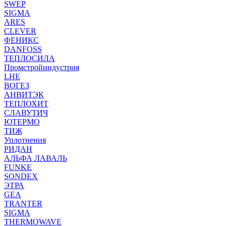
SWEP
SIGMA
ARES
CLEVER
ФЕНИКС
DANFOSS
ТЕПЛОСИЛА
Промстройиндустрия
LHE
ВОГЕЗ
АНВИТЭК
ТЕПЛОХИТ
СЛАВУТИЧ
ЮТЕРМО
ТИЖ
Уплотнения
РИДАН
АЛЬФА ЛАВАЛЬ
FUNKE
SONDEX
ЭТРА
GEA
TRANTER
SIGMA
THERMOWAVE