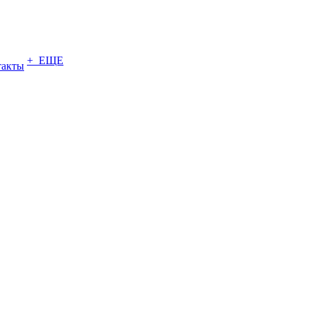
+ ЕЩЕ
такты