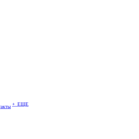
+ ЕЩЕ
такты