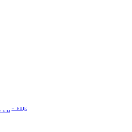
+ ЕЩЕ
такты