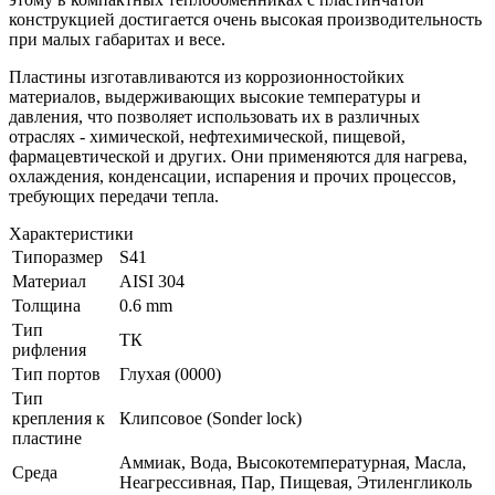
конструкцией достигается очень высокая производительность
при малых габаритах и весе.
Пластины изготавливаются из коррозионностойких
материалов, выдерживающих высокие температуры и
давления, что позволяет использовать их в различных
отраслях - химической, нефтехимической, пищевой,
фармацевтической и других. Они применяются для нагрева,
охлаждения, конденсации, испарения и прочих процессов,
требующих передачи тепла.
Характеристики
Типоразмер
S41
Материал
AISI 304
Толщина
0.6 mm
Тип
ТК
рифления
Тип портов
Глухая (0000)
Тип
крепления к
Клипсовое (Sonder lock)
пластине
Аммиак, Вода, Высокотемпературная, Масла,
Среда
Неагрессивная, Пар, Пищевая, Этиленгликоль