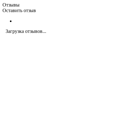
Отзывы
Оставить отзыв
Загрузка отзывов...
Закажите экспертную
консультацию
Перезвоним в течение 15 минут.
Ответим на вопросы, обсудим задачи, найдем
оптимальное решение и запланируем работы.
Будем на связи!