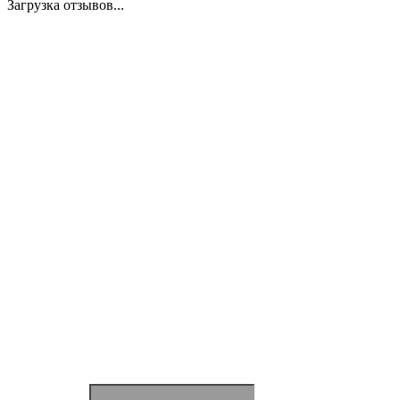
Загрузка отзывов...
Закажите экспертную
консультацию
Перезвоним в течение 15 минут.
Ответим на вопросы, обсудим задачи, найдем
оптимальное решение и запланируем работы.
Будем на связи!
Ваше имя
*