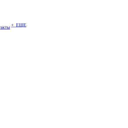
+ ЕЩЕ
такты