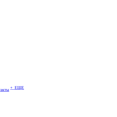
+ ЕЩЕ
такты