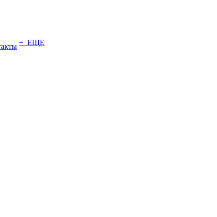
+ ЕЩЕ
такты