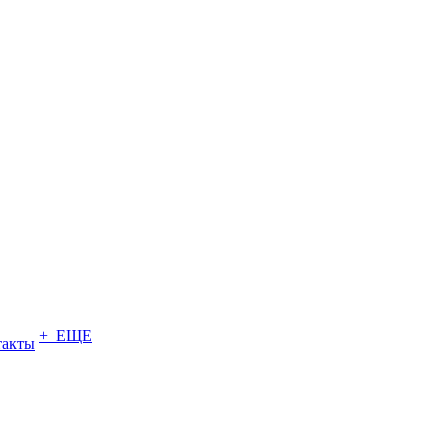
+ ЕЩЕ
такты