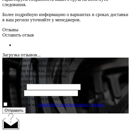
следования.
Более подробную информацию о вариантах и сроках доставки
в ваш регион уточняйте у менеджеров.
Отзывы
Оставить отзыв
Загрузка отзывов...
Закажите экспертную консультацию
Перезвоним в течение 15 минут.
Ответим на вопросы, обсудим задачи, найдем оптимальное
решение и запланируем работы.
Будем на связи!
Ваше имя
*
Телефон
*
Подтвердите, что вы не робот
*
Я согласен на
обработку персональных данных
Отправить