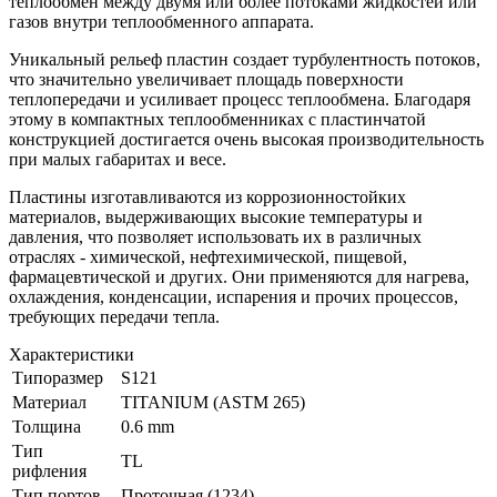
теплообмен между двумя или более потоками жидкостей или
газов внутри теплообменного аппарата.
Уникальный рельеф пластин создает турбулентность потоков,
что значительно увеличивает площадь поверхности
теплопередачи и усиливает процесс теплообмена. Благодаря
этому в компактных теплообменниках с пластинчатой
конструкцией достигается очень высокая производительность
при малых габаритах и весе.
Пластины изготавливаются из коррозионностойких
материалов, выдерживающих высокие температуры и
давления, что позволяет использовать их в различных
отраслях - химической, нефтехимической, пищевой,
фармацевтической и других. Они применяются для нагрева,
охлаждения, конденсации, испарения и прочих процессов,
требующих передачи тепла.
Характеристики
Типоразмер
S121
Материал
TITANIUM (ASTM 265)
Толщина
0.6 mm
Тип
TL
рифления
Тип портов
Проточная (1234)