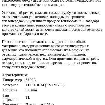
теплообмен между двумя или более потоками жидкостей или
газов внутри теплообменного аппарата.
Уникальный рельеф пластин создает турбулентность потоков,
что значительно увеличивает площадь поверхности
теплопередачи и усиливает процесс теплообмена. Благодаря
этому в компактных теплообменниках с пластинчатой
конструкцией достигается очень высокая производительность
при малых габаритах и весе.
Пластины изготавливаются из коррозионностойких
материалов, выдерживающих высокие температуры и
давления, что позволяет использовать их в различных
отраслях - химической, нефтехимической, пищевой,
фармацевтической и других. Они применяются для нагрева,
охлаждения, конденсации, испарения и прочих процессов,
требующих передачи тепла.
Характеристики
Типоразмер
S100A
Материал
TITANIUM (ASTM 265)
Толщина
0.6 mm
Тип
TL
рифления
Тип портов
Проточная (1234)