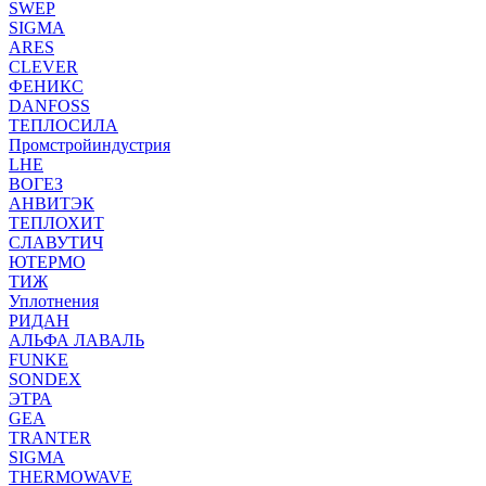
SWEP
SIGMA
ARES
CLEVER
ФЕНИКС
DANFOSS
ТЕПЛОСИЛА
Промстройиндустрия
LHE
ВОГЕЗ
АНВИТЭК
ТЕПЛОХИТ
СЛАВУТИЧ
ЮТЕРМО
ТИЖ
Уплотнения
РИДАН
АЛЬФА ЛАВАЛЬ
FUNKE
SONDEX
ЭТРА
GEA
TRANTER
SIGMA
THERMOWAVE