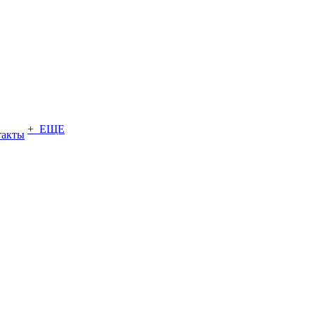
+ ЕЩЕ
такты