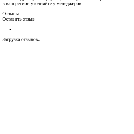
в ваш регион уточняйте у менеджеров.
Отзывы
Оставить отзыв
Загрузка отзывов...
Закажите экспертную
консультацию
Перезвоним в течение 15 минут.
Ответим на вопросы, обсудим задачи, найдем
оптимальное решение и запланируем работы.
Будем на связи!