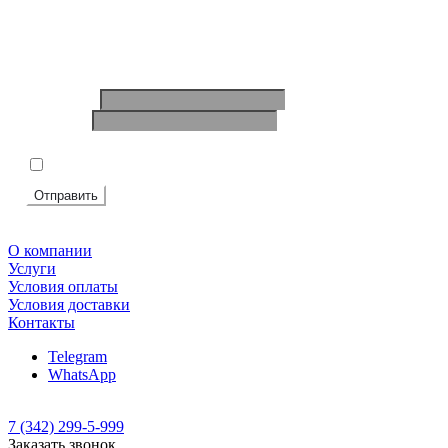
Ваше имя
*
Телефон
*
Подтвердите, что вы не робот
*
Я согласен на
обработку персональных данных
Отправить
О компании
Услуги
Условия оплаты
Условия доставки
Контакты
Telegram
WhatsApp
7 (342) 299-5-999
Заказать звонок