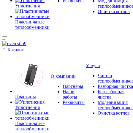
Реквизиты
Модернизация
Уплотнения
теплообменнико
Очистка котлов
Пластинчатые
теплообменники
Каталог
Услуги
Чистка
О компании
теплообменнико
Партнеры
Разборная чистка
Наши
Безразборная
Пластины
работы
чистка
Реквизиты
Модернизация
Уплотнения
теплообменнико
Очистка котлов
Пластинчатые
теплообменники