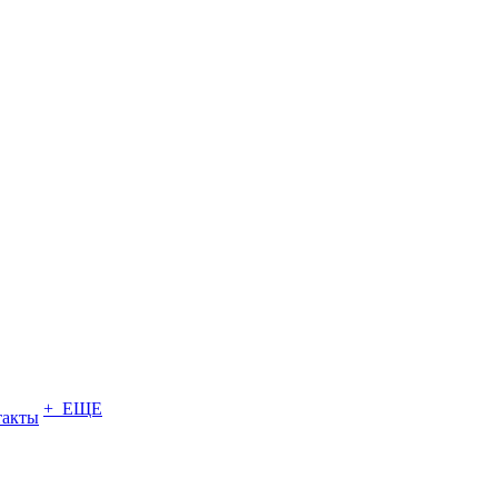
+ ЕЩЕ
такты