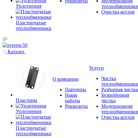
Реквизиты
Модернизация
Уплотнения
теплообменнико
Очистка котлов
Пластинчатые
теплообменники
Каталог
Услуги
Чистка
О компании
теплообменнико
Партнеры
Разборная чистка
Наши
Безразборная
Пластины
работы
чистка
Реквизиты
Модернизация
Уплотнения
теплообменнико
Очистка котлов
Пластинчатые
теплообменники