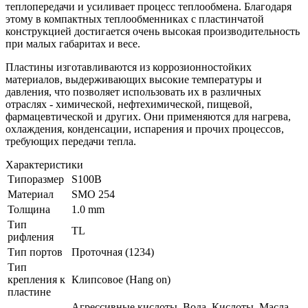
теплопередачи и усиливает процесс теплообмена. Благодаря
этому в компактных теплообменниках с пластинчатой
конструкцией достигается очень высокая производительность
при малых габаритах и весе.
Пластины изготавливаются из коррозионностойких
материалов, выдерживающих высокие температуры и
давления, что позволяет использовать их в различных
отраслях - химической, нефтехимической, пищевой,
фармацевтической и других. Они применяются для нагрева,
охлаждения, конденсации, испарения и прочих процессов,
требующих передачи тепла.
Характеристики
Типоразмер
S100B
Материал
SMO 254
Толщина
1.0 mm
Тип
TL
рифления
Тип портов
Проточная (1234)
Тип
крепления к
Клипсовое (Hang on)
пластине
Агрессивные кислоты, Вода, Кислоты, Масла,