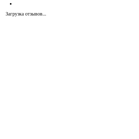
Загрузка отзывов...
Закажите экспертную
консультацию
Перезвоним в течение 15 минут.
Ответим на вопросы, обсудим задачи, найдем
оптимальное решение и запланируем работы.
Будем на связи!