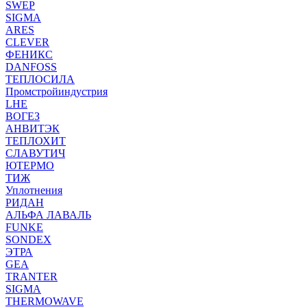
SWEP
SIGMA
ARES
CLEVER
ФЕНИКС
DANFOSS
ТЕПЛОСИЛА
Промстройиндустрия
LHE
ВОГЕЗ
АНВИТЭК
ТЕПЛОХИТ
СЛАВУТИЧ
ЮТЕРМО
ТИЖ
Уплотнения
РИДАН
АЛЬФА ЛАВАЛЬ
FUNKE
SONDEX
ЭТРА
GEA
TRANTER
SIGMA
THERMOWAVE