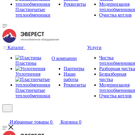
Реквизиты
Модернизация
Пластинчатые
теплообменнико
теплообменники
Очистка котлов
Каталог
Услуги
Чистка
О компании
Пластины
теплообменнико
Партнеры
Разборная чистка
Уплотнения
Наши
Безразборная
работы
чистка
Реквизиты
Модернизация
Пластинчатые
теплообменнико
теплообменники
Очистка котлов
Избранные товары
0
Корзина
0