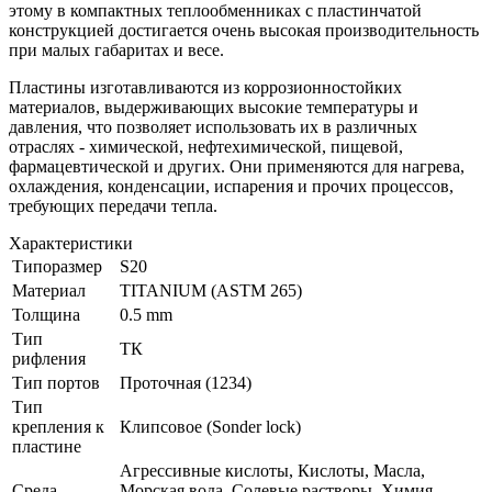
этому в компактных теплообменниках с пластинчатой
конструкцией достигается очень высокая производительность
при малых габаритах и весе.
Пластины изготавливаются из коррозионностойких
материалов, выдерживающих высокие температуры и
давления, что позволяет использовать их в различных
отраслях - химической, нефтехимической, пищевой,
фармацевтической и других. Они применяются для нагрева,
охлаждения, конденсации, испарения и прочих процессов,
требующих передачи тепла.
Характеристики
Типоразмер
S20
Материал
TITANIUM (ASTM 265)
Толщина
0.5 mm
Тип
ТК
рифления
Тип портов
Проточная (1234)
Тип
крепления к
Клипсовое (Sonder lock)
пластине
Агрессивные кислоты, Кислоты, Масла,
Среда
Морская вода, Солевые растворы, Химия,