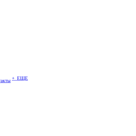
+ ЕЩЕ
такты