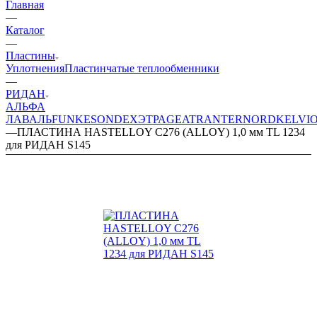
Главная
—
Каталог
—
Пластины
Уплотнения
Пластинчатые теплообменники
—
РИДАН
АЛЬФА
ЛАВАЛЬ
FUNKE
SONDEX
ЭТРА
GEA
TRANTER
NORD
KELVI
—
ПЛАСТИНА HASTELLOY C276 (ALLOY) 1,0 мм TL 1234
для РИДАН S145