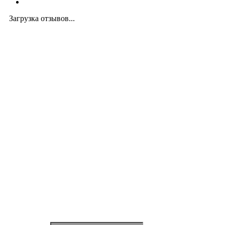
Загрузка отзывов...
Закажите экспертную
консультацию
Перезвоним в течение 15 минут.
Ответим на вопросы, обсудим задачи, найдем
оптимальное решение и запланируем работы.
Будем на связи!