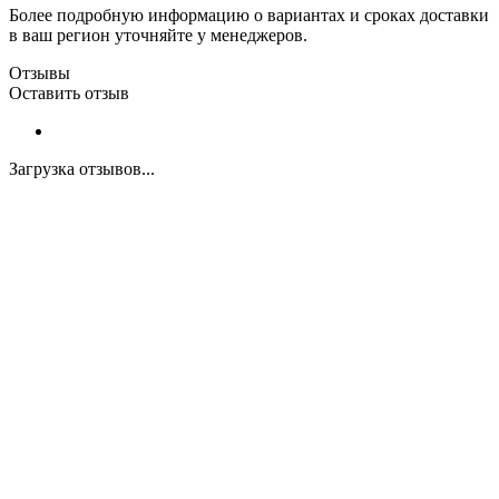
Более подробную информацию о вариантах и сроках доставки
в ваш регион уточняйте у менеджеров.
Отзывы
Оставить отзыв
Загрузка отзывов...
Закажите экспертную
консультацию
Перезвоним в течение 15 минут.
Ответим на вопросы, обсудим задачи, найдем
оптимальное решение и запланируем работы.
Будем на связи!