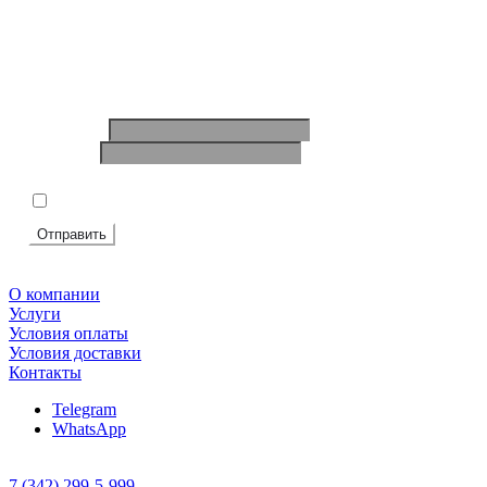
Ваше имя
*
Телефон
*
Подтвердите, что вы не робот
*
Я согласен на
обработку персональных данных
Отправить
О компании
Услуги
Условия оплаты
Условия доставки
Контакты
Telegram
WhatsApp
7 (342) 299-5-999