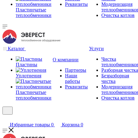
Реквизиты
Модернизация
Пластинчатые
теплообменнико
теплообменники
Очистка котлов
Каталог
Услуги
Чистка
О компании
Пластины
теплообменнико
Партнеры
Разборная чистка
Уплотнения
Наши
Безразборная
работы
чистка
Реквизиты
Модернизация
Пластинчатые
теплообменнико
теплообменники
Очистка котлов
Избранные товары
0
Корзина
0