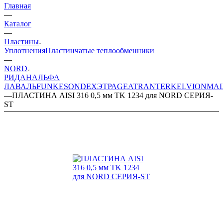
Главная
—
Каталог
—
Пластины
Уплотнения
Пластинчатые теплообменники
—
NORD
РИДАН
АЛЬФА
ЛАВАЛЬ
FUNKE
SONDEX
ЭТРА
GEA
TRANTER
KELVION
МА
—
ПЛАСТИНА AISI 316 0,5 мм TK 1234 для NORD СЕРИЯ-
ST