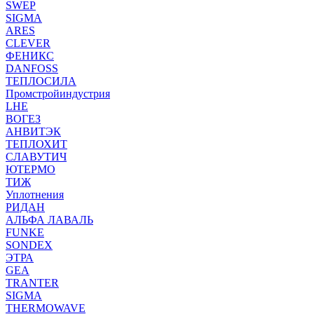
SWEP
SIGMA
ARES
CLEVER
ФЕНИКС
DANFOSS
ТЕПЛОСИЛА
Промстройиндустрия
LHE
ВОГЕЗ
АНВИТЭК
ТЕПЛОХИТ
СЛАВУТИЧ
ЮТЕРМО
ТИЖ
Уплотнения
РИДАН
АЛЬФА ЛАВАЛЬ
FUNKE
SONDEX
ЭТРА
GEA
TRANTER
SIGMA
THERMOWAVE