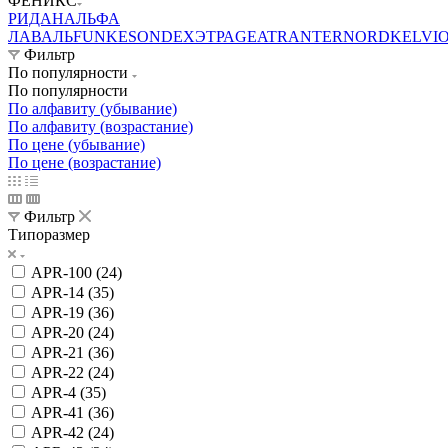
ФЕНИКС
РИДАН
АЛЬФА
ЛАВАЛЬ
FUNKE
SONDEX
ЭТРА
GEA
TRANTER
NORD
KELVI
Фильтр
По популярности
По популярности
По алфавиту (убывание)
По алфавиту (возрастание)
По цене (убывание)
По цене (возрастание)
Фильтр
Типоразмер
APR-100 (
24
)
APR-14 (
35
)
APR-19 (
36
)
APR-20 (
24
)
APR-21 (
36
)
APR-22 (
24
)
APR-4 (
35
)
APR-41 (
36
)
APR-42 (
24
)