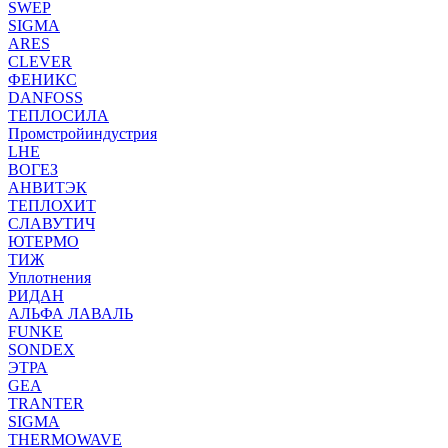
SWEP
SIGMA
ARES
CLEVER
ФЕНИКС
DANFOSS
ТЕПЛОСИЛА
Промстройиндустрия
LHE
ВОГЕЗ
АНВИТЭК
ТЕПЛОХИТ
СЛАВУТИЧ
ЮТЕРМО
ТИЖ
Уплотнения
РИДАН
АЛЬФА ЛАВАЛЬ
FUNKE
SONDEX
ЭТРА
GEA
TRANTER
SIGMA
THERMOWAVE