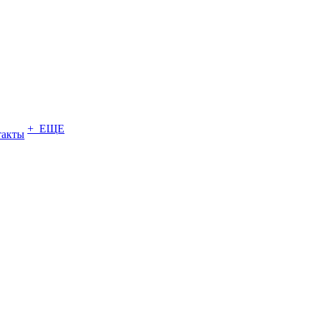
+ ЕЩЕ
такты