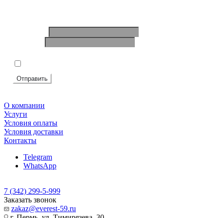
Ваше имя
*
Телефон
*
Подтвердите, что вы не робот
*
Я согласен на
обработку персональных данных
Отправить
О компании
Услуги
Условия оплаты
Условия доставки
Контакты
Telegram
WhatsApp
7 (342) 299-5-999
Заказать звонок
zakaz@everest-59.ru
г. Пермь, ул. Тимирязева, 30