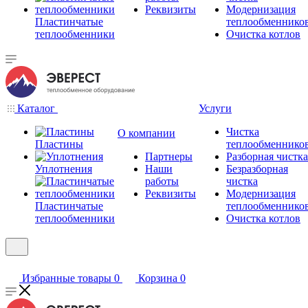
Реквизиты
Модернизация
Пластинчатые
теплообменнико
теплообменники
Очистка котлов
Каталог
Услуги
Чистка
О компании
Пластины
теплообменнико
Партнеры
Разборная чистка
Уплотнения
Наши
Безразборная
работы
чистка
Реквизиты
Модернизация
Пластинчатые
теплообменнико
теплообменники
Очистка котлов
Избранные товары
0
Корзина
0