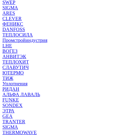
SWEP
SIGMA
ARES
CLEVER
ФЕНИКС
DANFOSS
ТЕПЛОСИЛА
Промстройиндустрия
LHE
ВОГЕЗ
АНВИТЭК
ТЕПЛОХИТ
СЛАВУТИЧ
ЮТЕРМО
ТИЖ
Уплотнения
РИДАН
АЛЬФА ЛАВАЛЬ
FUNKE
SONDEX
ЭТРА
GEA
TRANTER
SIGMA
THERMOWAVE