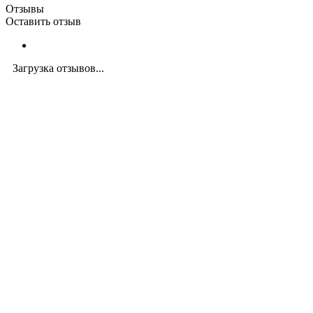
Отзывы
Оставить отзыв
Загрузка отзывов...
Закажите экспертную
консультацию
Перезвоним в течение 15 минут.
Ответим на вопросы, обсудим задачи, найдем
оптимальное решение и запланируем работы.
Будем на связи!