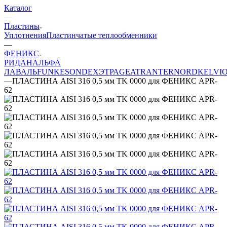
Каталог
—
Пластины
Уплотнения
Пластинчатые теплообменники
—
ФЕНИКС
РИДАН
АЛЬФА
ЛАВАЛЬ
FUNKE
SONDEX
ЭТРА
GEA
TRANTER
NORD
KELVI
—
ПЛАСТИНА AISI 316 0,5 мм TK 0000 для ФЕНИКС APR-
62