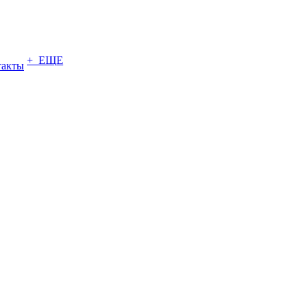
+ ЕЩЕ
такты