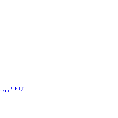
+ ЕЩЕ
такты